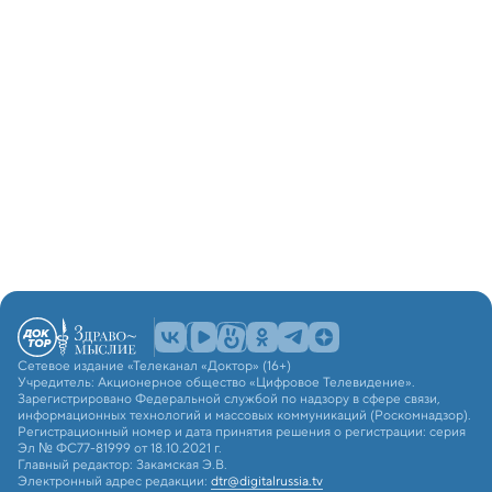
Сетевое издание «Телеканал «Доктор» (16+)
Учредитель: Акционерное общество «Цифровое Телевидение».
Зарегистрировано Федеральной службой по надзору в сфере связи,
информационных технологий и массовых коммуникаций (Роскомнадзор).
Регистрационный номер и дата принятия решения о регистрации: серия
Эл № ФС77-81999 от 18.10.2021 г.
Главный редактор: Закамская Э.В.
Электронный адрес редакции:
dtr@digitalrussia.tv