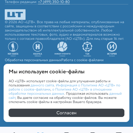
Телефон редакции:
+7 (499) 350-10-80
© 2026 АО «ЦТВ». Все права на любые материалы, опубликованные на
сайте, защищены в соответствии с российским и международным
законодательством об интеллектуальной собственности. Любое
использование текстовых, фото, аудио и видеоматериалов возможно
только с согласия правообладателя (АО «ЦТВ»). Для лиц старше 16 лет.
Обработка персональных данных
Работа с cookie-файлами
Мы используем сookie-файлы
АО «ЦТВ» использует cookie-файлы для улучшения работы и
пользования
данного сайта
.
Информация о Политике АО «ЦТВ» по
работе с cookie-файлами
,
о Политике АО «ЦТВ» в отношении
обработки персональных данных
. Продолжая использовать
данный
сайт
, Вы даете согласие на обработку cookie-файлов. Вы можете
отключить cookie-файлы в настройках Вашего браузера.
Согласен