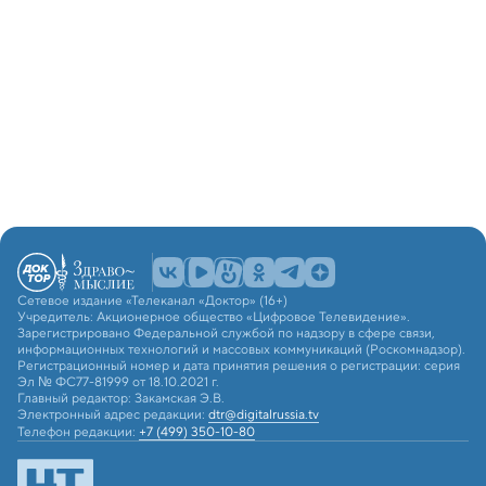
Сетевое издание «Телеканал «Доктор» (16+)
Учредитель: Акционерное общество «Цифровое Телевидение».
Зарегистрировано Федеральной службой по надзору в сфере связи,
информационных технологий и массовых коммуникаций (Роскомнадзор).
Регистрационный номер и дата принятия решения о регистрации: серия
Эл № ФС77-81999 от 18.10.2021 г.
Главный редактор: Закамская Э.В.
Электронный адрес редакции:
dtr@digitalrussia.tv
Телефон редакции:
+7 (499) 350-10-80