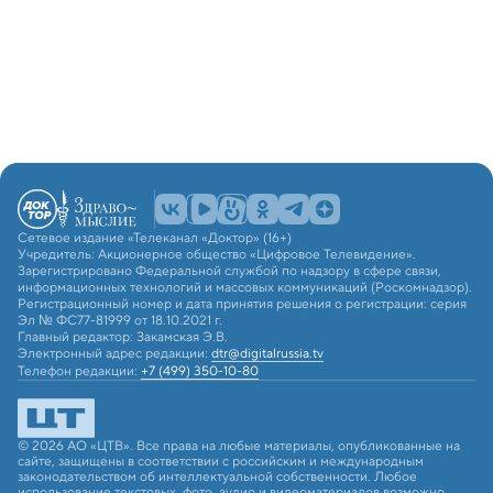
Сетевое издание «Телеканал «Доктор» (16+)
Учредитель: Акционерное общество «Цифровое Телевидение».
Зарегистрировано Федеральной службой по надзору в сфере связи,
информационных технологий и массовых коммуникаций (Роскомнадзор).
Регистрационный номер и дата принятия решения о регистрации: серия
Эл № ФС77-81999 от 18.10.2021 г.
Главный редактор: Закамская Э.В.
Электронный адрес редакции:
dtr@digitalrussia.tv
Телефон редакции:
+7 (499) 350-10-80
© 2026 АО «ЦТВ». Все права на любые материалы, опубликованные на
сайте, защищены в соответствии с российским и международным
законодательством об интеллектуальной собственности. Любое
использование текстовых, фото, аудио и видеоматериалов возможно