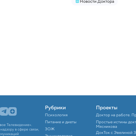
Новости Доктора
Рубрики
Проекты
Психология
Доктор на работе. П
Питание и диеты
Простые истины док
вое Телевидение».
Мясникова
ЗОЖ
адзору в сфере связи,
ДокТок с Эвелиной 
ммуникаций
Энциклопедия