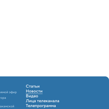
психологии и 
психотерапии 
Статьи
Новости
рямой эфир
Видео
тора
Лица телеканала
Телепрограмма
Закамской