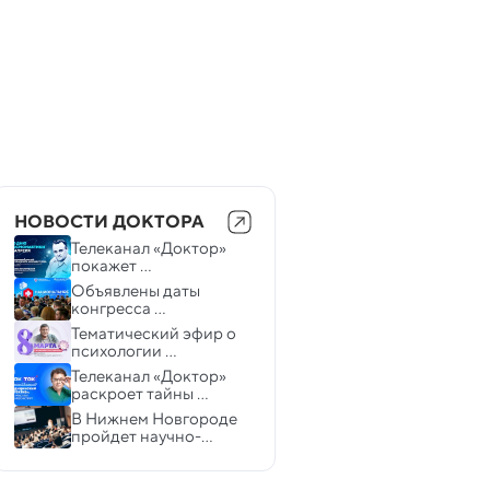
НОВОСТИ ДОКТОРА
Телеканал «Доктор» 
покажет 
документальные 
Объявлены даты 
фильмы в честь Дня 
конгресса 
космонавтики
«Национальное 
Тематический эфир о 
здравоохранение»
психологии 
отношений на 
Телеканал «Доктор» 
телеканале «Доктор» с 
раскроет тайны 
Михаилом 
работы 
В Нижнем Новгороде 
Лабковским 
судмедэксперта
пройдет научно-
практический 
конгресс, 
посвященный 