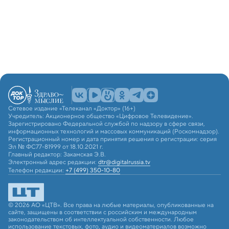
Сетевое издание «Телеканал «Доктор» (16+)
Учредитель: Акционерное общество «Цифровое Телевидение».
Зарегистрировано Федеральной службой по надзору в сфере связи,
информационных технологий и массовых коммуникаций (Роскомнадзор).
Регистрационный номер и дата принятия решения о регистрации: серия
Эл № ФС77-81999 от 18.10.2021 г.
Главный редактор: Закамская Э.В.
Электронный адрес редакции:
dtr@digitalrussia.tv
Телефон редакции:
+7 (499) 350-10-80
© 2026 АО «ЦТВ». Все права на любые материалы, опубликованные на
сайте, защищены в соответствии с российским и международным
законодательством об интеллектуальной собственности. Любое
использование текстовых, фото, аудио и видеоматериалов возможно