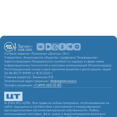
Сетевое издание «Телеканал «Доктор» (16+)
Учредитель: Акционерное общество «Цифровое Телевидение».
Зарегистрировано Федеральной службой по надзору в сфере связи,
информационных технологий и массовых коммуникаций (Роскомнадзор).
Регистрационный номер и дата принятия решения о регистрации: серия
Эл № ФС77-81999 от 18.10.2021 г.
Главный редактор: Закамская Э.В.
Электронный адрес редакции:
dtr@digitalrussia.tv
Телефон редакции:
+7 (499) 350-10-80
© 2026 АО «ЦТВ». Все права на любые материалы, опубликованные на
сайте, защищены в соответствии с российским и международным
законодательством об интеллектуальной собственности. Любое
использование текстовых, фото, аудио и видеоматериалов возможно