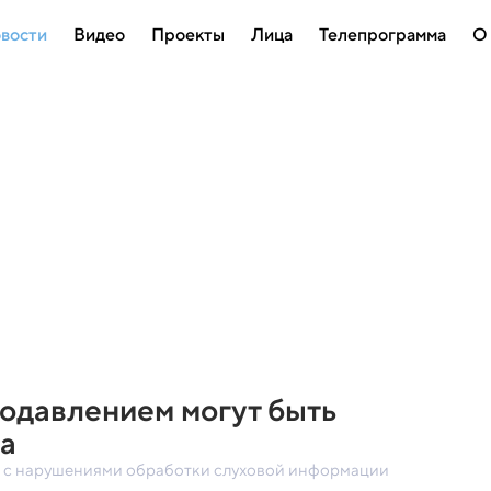
вости
Видео
Проекты
Лица
Телепрограмма
О
одавлением могут быть
ха
 с нарушениями обработки слуховой информации