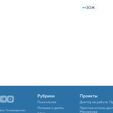
ЗОЖ
Рубрики
Проекты
Психология
Доктор на работе. П
Питание и диеты
Простые истины док
вое Телевидение».
Мясникова