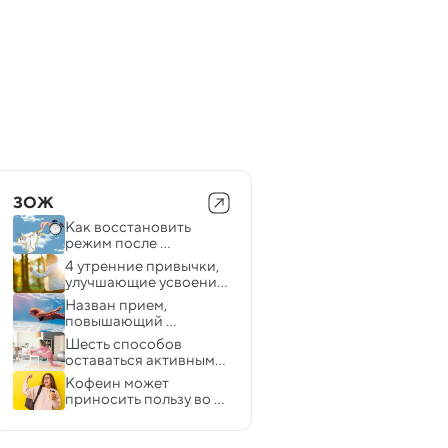
ЗОЖ
Как восстановить 
режим после 
праздников
4 утренние привычки, 
улучшающие усвоение 
витамина D
Назван прием, 
повышающий 
выносливость перед 
Шесть способов 
тренировкой
оставаться активными, 
не выходя из дома
Кофеин может 
приносить пользу во 
время тренировок в 
жару