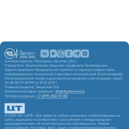
Сетевое издание «Телеканал «Доктор» (16+)
Учредитель: Акционерное общество «Цифровое Телевидение».
Зарегистрировано Федеральной службой по надзору в сфере связи,
информационных технологий и массовых коммуникаций (Роскомнадзор).
Регистрационный номер и дата принятия решения о регистрации: серия
Эл № ФС77-81999 от 18.10.2021 г.
Главный редактор: Закамская Э.В.
Электронный адрес редакции:
dtr@digitalrussia.tv
Телефон редакции:
+7 (499) 350-10-80
© 2026 АО «ЦТВ». Все права на любые материалы, опубликованные на
сайте, защищены в соответствии с российским и международным
законодательством об интеллектуальной собственности. Любое
использование текстовых, фото, аудио и видеоматериалов возможно