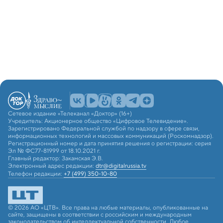
Сетевое издание «Телеканал «Доктор» (16+)
Учредитель: Акционерное общество «Цифровое Телевидение».
Зарегистрировано Федеральной службой по надзору в сфере связи,
информационных технологий и массовых коммуникаций (Роскомнадзор).
Регистрационный номер и дата принятия решения о регистрации: серия
Эл № ФС77-81999 от 18.10.2021 г.
Главный редактор: Закамская Э.В.
Электронный адрес редакции:
dtr@digitalrussia.tv
Телефон редакции:
+7 (499) 350-10-80
© 2026 АО «ЦТВ». Все права на любые материалы, опубликованные на
сайте, защищены в соответствии с российским и международным
законодательством об интеллектуальной собственности. Любое