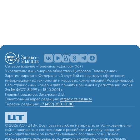
Сетевое издание «Телеканал «Доктор» (16+)
Учредитель: Акционерное общество «Цифровое Телевидение».
Зарегистрировано Федеральной службой по надзору в сфере связи,
информационных технологий и массовых коммуникаций (Роскомнадзор).
Регистрационный номер и дата принятия решения о регистрации: серия
Эл № ФС77-81999 от 18.10.2021 г.
Главный редактор: Закамская Э.В.
Электронный адрес редакции:
dtr@digitalrussia.tv
Телефон редакции:
+7 (499) 350-10-80
© 2026 АО «ЦТВ». Все права на любые материалы, опубликованные на
сайте, защищены в соответствии с российским и международным
законодательством об интеллектуальной собственности. Любое
использование текстовых, фото, аудио и видеоматериалов возможно