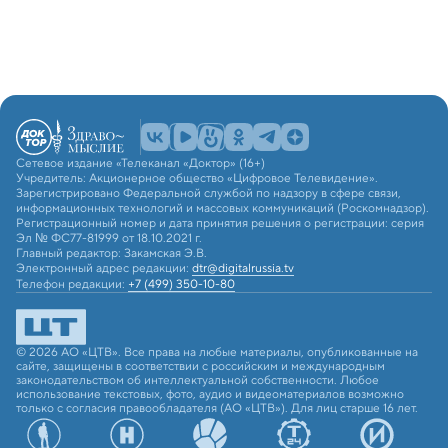
Сетевое издание «Телеканал «Доктор» (16+)
Учредитель: Акционерное общество «Цифровое Телевидение».
Зарегистрировано Федеральной службой по надзору в сфере связи,
информационных технологий и массовых коммуникаций (Роскомнадзор).
Регистрационный номер и дата принятия решения о регистрации: серия
Эл № ФС77-81999 от 18.10.2021 г.
Главный редактор: Закамская Э.В.
Электронный адрес редакции:
dtr@digitalrussia.tv
Телефон редакции:
+7 (499) 350-10-80
© 2026 АО «ЦТВ». Все права на любые материалы, опубликованные на
сайте, защищены в соответствии с российским и международным
законодательством об интеллектуальной собственности. Любое
использование текстовых, фото, аудио и видеоматериалов возможно
только с согласия правообладателя (АО «ЦТВ»). Для лиц старше 16 лет.