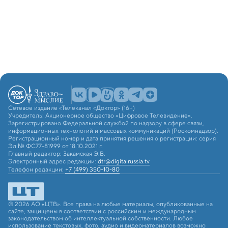
Сетевое издание «Телеканал «Доктор» (16+)
Учредитель: Акционерное общество «Цифровое Телевидение».
Зарегистрировано Федеральной службой по надзору в сфере связи,
информационных технологий и массовых коммуникаций (Роскомнадзор).
Регистрационный номер и дата принятия решения о регистрации: серия
Эл № ФС77-81999 от 18.10.2021 г.
Главный редактор: Закамская Э.В.
Электронный адрес редакции:
dtr@digitalrussia.tv
Телефон редакции:
+7 (499) 350-10-80
© 2026 АО «ЦТВ». Все права на любые материалы, опубликованные на
сайте, защищены в соответствии с российским и международным
законодательством об интеллектуальной собственности. Любое
использование текстовых, фото, аудио и видеоматериалов возможно