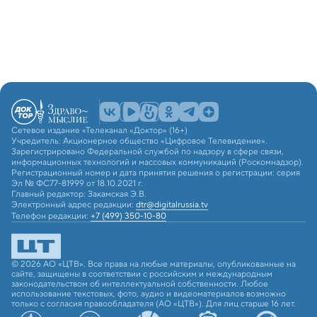
Сетевое издание «Телеканал «Доктор» (16+)
Учредитель: Акционерное общество «Цифровое Телевидение».
Зарегистрировано Федеральной службой по надзору в сфере связи,
информационных технологий и массовых коммуникаций (Роскомнадзор).
Регистрационный номер и дата принятия решения о регистрации: серия
Эл № ФС77-81999 от 18.10.2021 г.
Главный редактор: Закамская Э.В.
Электронный адрес редакции:
dtr@digitalrussia.tv
Телефон редакции:
+7 (499) 350-10-80
© 2026 АО «ЦТВ». Все права на любые материалы, опубликованные на
сайте, защищены в соответствии с российским и международным
законодательством об интеллектуальной собственности. Любое
использование текстовых, фото, аудио и видеоматериалов возможно
только с согласия правообладателя (АО «ЦТВ»). Для лиц старше 16 лет.