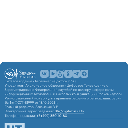
Сетевое издание «Телеканал «Доктор» (16+)
Учредитель: Акционерное общество «Цифровое Телевидение».
Зарегистрировано Федеральной службой по надзору в сфере связи,
информационных технологий и массовых коммуникаций (Роскомнадзор).
Регистрационный номер и дата принятия решения о регистрации: серия
Эл № ФС77-81999 от 18.10.2021 г.
Главный редактор: Закамская Э.В.
Электронный адрес редакции:
dtr@digitalrussia.tv
Телефон редакции:
+7 (499) 350-10-80