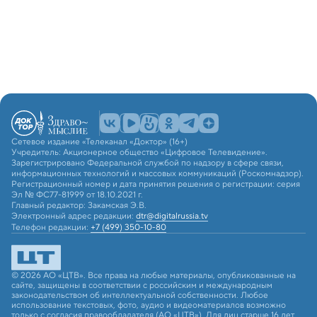
Сетевое издание «Телеканал «Доктор» (16+)
Учредитель: Акционерное общество «Цифровое Телевидение».
Зарегистрировано Федеральной службой по надзору в сфере связи,
информационных технологий и массовых коммуникаций (Роскомнадзор).
Регистрационный номер и дата принятия решения о регистрации: серия
Эл № ФС77-81999 от 18.10.2021 г.
Главный редактор: Закамская Э.В.
Электронный адрес редакции:
dtr@digitalrussia.tv
Телефон редакции:
+7 (499) 350-10-80
© 2026 АО «ЦТВ». Все права на любые материалы, опубликованные на
сайте, защищены в соответствии с российским и международным
законодательством об интеллектуальной собственности. Любое
использование текстовых, фото, аудио и видеоматериалов возможно
только с согласия правообладателя (АО «ЦТВ»). Для лиц старше 16 лет.