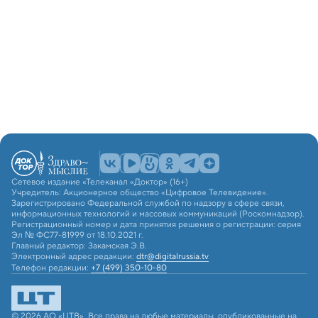
Сетевое издание «Телеканал «Доктор» (16+)
Учредитель: Акционерное общество «Цифровое Телевидение».
Зарегистрировано Федеральной службой по надзору в сфере связи,
информационных технологий и массовых коммуникаций (Роскомнадзор).
Регистрационный номер и дата принятия решения о регистрации: серия
Эл № ФС77-81999 от 18.10.2021 г.
Главный редактор: Закамская Э.В.
Электронный адрес редакции:
dtr@digitalrussia.tv
Телефон редакции:
+7 (499) 350-10-80
© 2026 АО «ЦТВ». Все права на любые материалы, опубликованные на