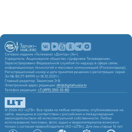
Сетевое издание «Телеканал «Доктор» (16+)
Учредитель: Акционерное общество «Цифровое Телевидение».
Зарегистрировано Федеральной службой по надзору в сфере связи,
информационных технологий и массовых коммуникаций (Роскомнадзор).
Регистрационный номер и дата принятия решения о регистрации: серия
Эл № ФС77-81999 от 18.10.2021 г.
Главный редактор: Закамская Э.В.
Электронный адрес редакции:
dtr@digitalrussia.tv
Телефон редакции:
+7 (499) 350-10-80
© 2026 АО «ЦТВ». Все права на любые материалы, опубликованные на
сайте, защищены в соответствии с российским и международным
законодательством об интеллектуальной собственности. Любое
использование текстовых, фото, аудио и видеоматериалов возможно
только с согласия правообладателя (АО «ЦТВ»). Для лиц старше 16 лет.