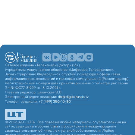
Сетевое издание «Телеканал «Доктор» (16+)
Учредитель: Акционерное общество «Цифровое Телевидение».
Зарегистрировано Федеральной службой по надзору в сфере связи,
информационных технологий и массовых коммуникаций (Роскомнадзор).
Регистрационный номер и дата принятия решения о регистрации: серия
Эл № ФС77-81999 от 18.10.2021 г.
Главный редактор: Закамская Э.В.
Электронный адрес редакции:
dtr@digitalrussia.tv
Телефон редакции:
+7 (499) 350-10-80
© 2026 АО «ЦТВ». Все права на любые материалы, опубликованные на
сайте, защищены в соответствии с российским и международным
законодательством об интеллектуальной собственности. Любое
использование текстовых, фото, аудио и видеоматериалов возможно