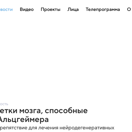
вости
Видео
Проекты
Лица
Телепрограмма
О
ость
етки мозга, способные
 Альцгеймера
препятствие для лечения нейродегенеративных