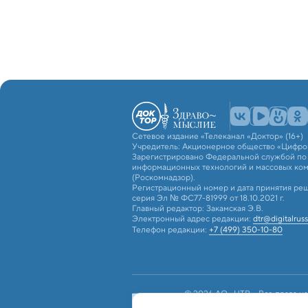
Сетевое издание «Телеканал «Доктор» (16+)
Учредитель: Акционерное общество «Цифро
Зарегистрировано Федеральной службой по н
информационных технологий и массовых ко
(Роскомнадзор).
Регистрационный номер и дата принятия реш
серия Эл № ФС77-81999 от 18.10.2021 г.
Главный редактор: Закамская Э.В.
Электронный адрес редакции:
dtr@digitalruss
Телефон редакции:
+7 (499) 350-10-80
© 2026 АО «ЦТВ». Все права на
российским и международным з