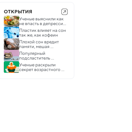
ОТКРЫТИЯ
Ученые выяснили как 
не впасть в депрессию 
на диете
Пластик влияет на сон 
так же, как кофеин
Плохой сон вредит 
памяти, мешая 
«системе очищения» 
Популярный 
мозга
подсластитель 
мгновенно повышает 
Ученые раскрыли 
риск инфаркта и 
секрет возрастного 
инсульта
ожирения вокруг талии