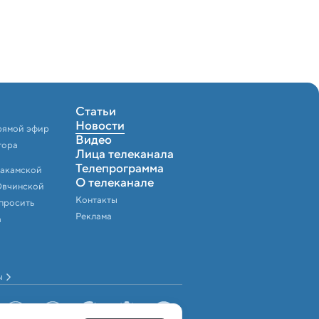
Статьи
Новости
рямой эфир
Видео
тора
Лица телеканала
Телепрограмма
Закамской
О телеканале
Овчинской
Контакты
спросить
Реклама
а
ы