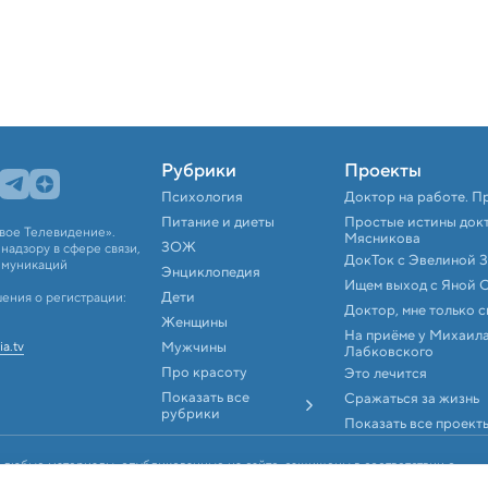
Рубрики
Проекты
Психология
Доктор на работе. П
Питание и диеты
Простые истины док
вое Телевидение».
Мясникова
ЗОЖ
адзору в сфере связи,
ДокТок с Эвелиной 
ммуникаций
Энциклопедия
Ищем выход с Яной 
Дети
ения о регистрации:
Доктор, мне только 
Женщины
На приёме у Михаил
ia.tv
Мужчины
Лабковского
Про красоту
Это лечится
Показать все
Сражаться за жизнь
рубрики
Показать все проект
 любые материалы, опубликованные на сайте, защищены в соответствии с
аконодательством об интеллектуальной собственности. Любое