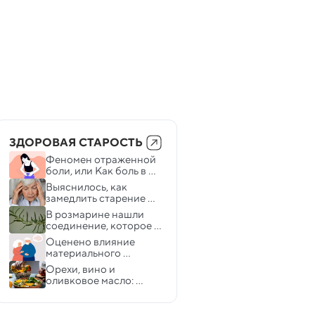
ЗДОРОВАЯ СТАРОСТЬ
Феномен отраженной 
боли, или Как боль в 
сердце не перепутать с 
Выяснилось, как 
гастритом
замедлить старение 
мозга
В розмарине нашли 
соединение, которое 
может помочь с 
Оценено влияние 
болезнью Альцгеймера
материального 
достатка на старение 
Орехи, вино и 
мозга
оливковое масло: 
диета, которая может 
спасти вашу память