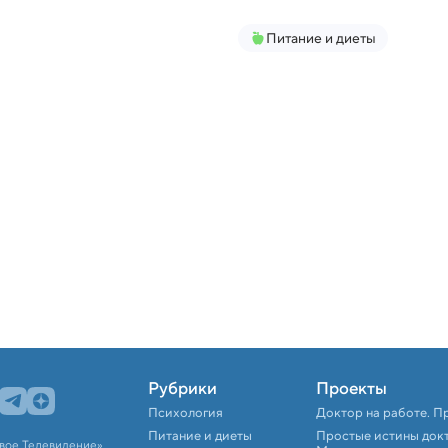
Питание и диеты
Рубрики
Проекты
Психология
Доктор на работе. П
Питание и диеты
Простые истины док
вое Телевидение».