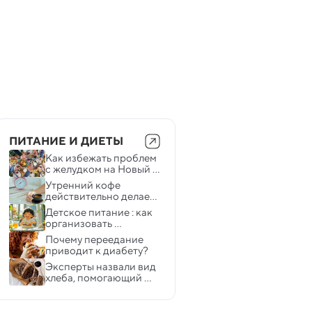
ПИТАНИЕ И ДИЕТЫ
Как избежать проблем 
с желудком на Новый 
год — объясняют 
Утренний кофе 
эксперты
действительно делает 
нас счастливее
Детское питание : как 
организовать 
правильно и какие 
Почему переедание 
рецепты использовать
приводит к диабету?
Эксперты назвали вид 
хлеба, помогающий 
сбросить вес и снизить 
уровень холестерина