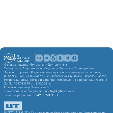
Сетевое издание «Телеканал «Доктор» (16+)
Учредитель: Акционерное общество «Цифровое Телевидение».
Зарегистрировано Федеральной службой по надзору в сфере связи,
информационных технологий и массовых коммуникаций (Роскомнадзор).
Регистрационный номер и дата принятия решения о регистрации: серия
Эл № ФС77-81999 от 18.10.2021 г.
Главный редактор: Закамская Э.В.
Электронный адрес редакции:
dtr@digitalrussia.tv
Телефон редакции:
+7 (499) 350-10-80
© 2026 АО «ЦТВ». Все права на любые материалы, опубликованные на