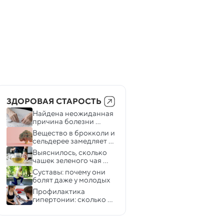
ЗДОРОВАЯ СТАРОСТЬ
Найдена неожиданная 
причина болезни 
Альцгеймера
Вещество в брокколи и 
сельдерее замедляет 
появление седины
Выяснилось, сколько 
чашек зеленого чая 
защищают мозг от 
Суставы: почему они 
деменции
болят даже у молодых
Профилактика 
гипертонии: сколько 
нужно двигаться, 
чтобы не оказаться в 
группе риска