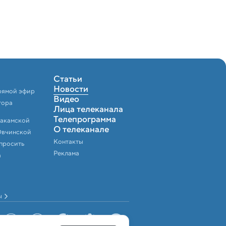
Статьи
Новости
рямой эфир
Видео
тора
Лица телеканала
Телепрограмма
Закамской
О телеканале
Овчинской
Контакты
спросить
Реклама
а
ы