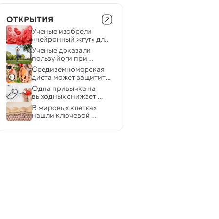
ОТКРЫТИЯ
Ученые изобрели 
«нейронный жгут» для 
остановки 
Ученые доказали 
кровотечений
пользу йоги при 
артрите  
Средиземноморская 
диета может защитить 
от заболевания печени 
Одна привычка на 
— открытие
выходных снижает 
риск смерти от 
В жировых клетках 
болезней сердца на 33 
нашли ключевой 
% — исследование
механизм защиты 
организма от избытка 
калорий