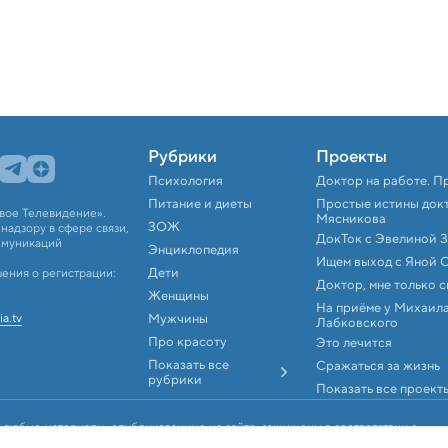
Рубрики
Проекты
Психология
Доктор на работе. П
Питание и диеты
Простые истины док
вое Телевидение».
Мясникова
ЗОЖ
адзору в сфере связи,
ДокТок с Эвелиной 
ммуникаций
Энциклопедия
Ищем выход с Яной 
Дети
ения о регистрации:
Доктор, мне только 
Женщины
На приёме у Михаил
ia.tv
Мужчины
Лабковского
Про красоту
Это лечится
Показать все
Сражаться за жизнь
рубрики
Показать все проект
 любые материалы, опубликованные на сайте, защищены в соответствии с
аконодательством об интеллектуальной собственности. Любое