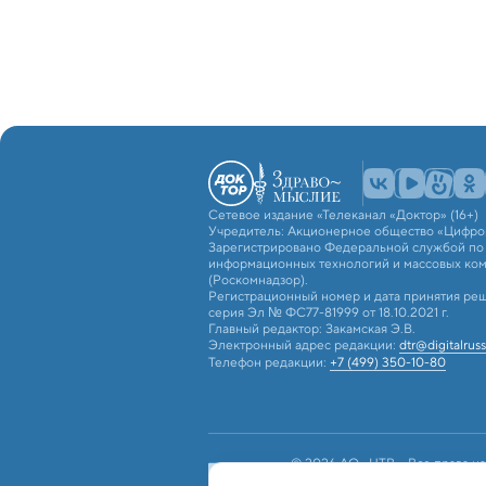
Сетевое издание «Телеканал «Доктор» (16+)
Учредитель: Акционерное общество «Цифро
Зарегистрировано Федеральной службой по н
информационных технологий и массовых ко
(Роскомнадзор).
Регистрационный номер и дата принятия реш
серия Эл № ФС77-81999 от 18.10.2021 г.
Главный редактор: Закамская Э.В.
Электронный адрес редакции:
dtr@digitalruss
Телефон редакции:
+7 (499) 350-10-80
© 2026 АО «ЦТВ». Все права на
российским и международным з