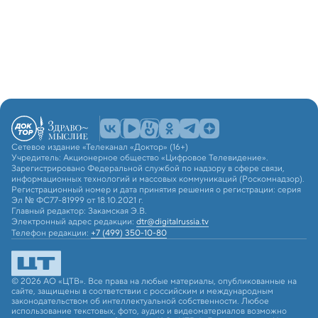
Сетевое издание «Телеканал «Доктор» (16+)
Учредитель: Акционерное общество «Цифровое Телевидение».
Зарегистрировано Федеральной службой по надзору в сфере связи,
информационных технологий и массовых коммуникаций (Роскомнадзор).
Регистрационный номер и дата принятия решения о регистрации: серия
Эл № ФС77-81999 от 18.10.2021 г.
Главный редактор: Закамская Э.В.
Электронный адрес редакции:
dtr@digitalrussia.tv
Телефон редакции:
+7 (499) 350-10-80
© 2026 АО «ЦТВ». Все права на любые материалы, опубликованные на
сайте, защищены в соответствии с российским и международным
законодательством об интеллектуальной собственности. Любое
использование текстовых, фото, аудио и видеоматериалов возможно