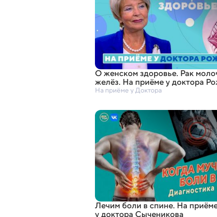
О женском здоровье. Рак мол
желёз. На приёме у доктора Р
На приёме у Доктора
Лечим боли в спине. На приём
у доктора Сыченикова