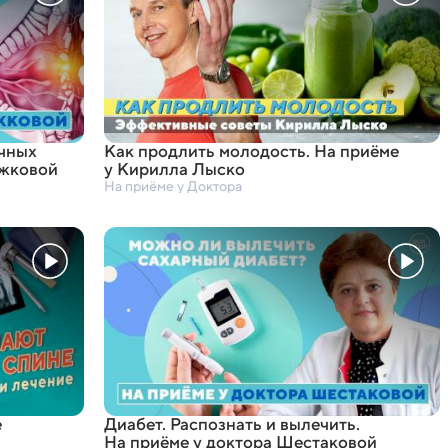
очных
Как продлить молодость. На приёме
ожковой
у Кирилла Лыско
На приёме у Доктора
е
Диабет. Распознать и вылечить.
На приёме у доктора Шестаковой