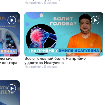
На приёме у Доктора
 легкие
Всё о головной боли. На приёме
у доктора
у доктора Исагуляна
На приёме у Доктора