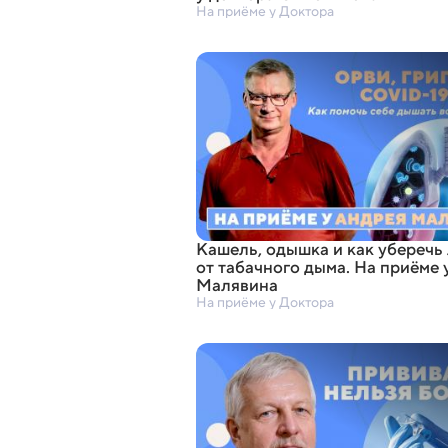
На приёме у Доктора
Кашель
,
одышка и как уберечь
от табачного дыма. На приёме 
Малявина
На приёме у Доктора