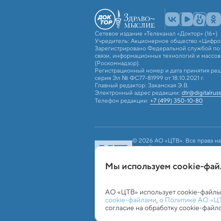
Сетевое издание «Телеканал «Доктор» (16+)
Учредитель: Акционерное общество «Цифро
Зарегистрировано Федеральной службой по 
связи, информационных технологий и массо
(Роскомнадзор).
Регистрационный номер и дата принятия реш
серия Эл № ФС77-81999 от 18.10.2021 г.
Главный редактор: Закамская Э.В.
Электронный адрес редакции:
dtr@digitalruss
Телефон редакции:
+7 (499) 350-10-80
© 2026 АО «ЦТВ». Все права на
российским и международным з
использование текстовых, фото
«ЦТВ»). Для лиц старше 16 лет.
Мы используем сookie-фа
Обработка персональных данных
Работа с c
АО «ЦТВ» использует cookie-файлы
cookie-файлами
,
о Политике АО «Ц
согласие на обработку cookie-файл