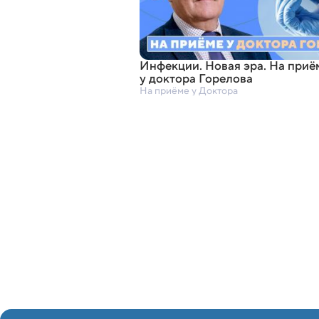
Инфекции. Новая эра. На приё
у доктора Горелова
На приёме у Доктора