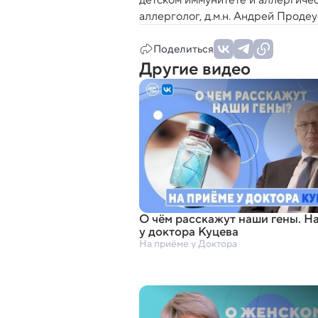
аллерголог, д.м.н. Андрей Продеу
Поделиться
Другие видео
О чём расскажут наши гены. Н
у доктора Куцева
На приёме у Доктора