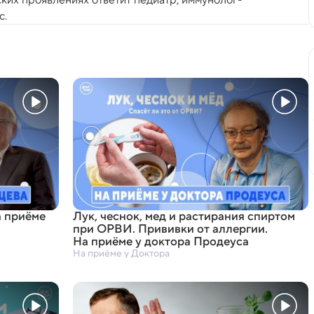
с.
а приёме
Лук
,
чеснок
,
мед и растирания спиртом
при ОРВИ. Прививки от аллергии.
На приёме у доктора Продеуса
На приёме у Доктора