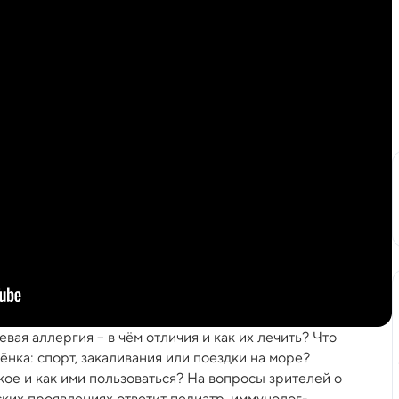
ая аллергия – в чём отличия и как их лечить? Что
нка: спорт, закаливания или поездки на море?
кое и как ими пользоваться? На вопросы зрителей о
ких проявлениях ответит педиатр, иммунолог-