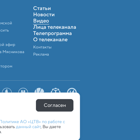
Статьи
Новости
Видео
амской
Лица телеканала
осить
Телепрограмма
О телеканале
мой эфир
Контакты
а Мясникова
Реклама
ктором
Согласен
Политике АО «ЦТВ» по работе с
льзовать
данный сайт
, Вы даете
.