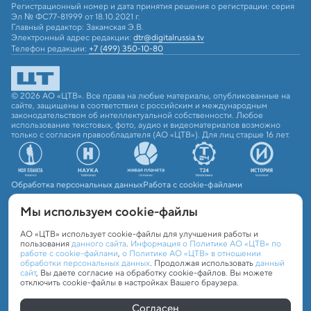
Регистрационный номер и дата принятия решения о регистрации: серия
Эл № ФС77-81999 от 18.10.2021 г.
Главный редактор: Закамская Э.В.
Электронный адрес редакции:
dtr@digitalrussia.tv
Телефон редакции:
+7 (499) 350-10-80
© 2026 АО «ЦТВ». Все права на любые материалы, опубликованные на
сайте, защищены в соответствии с российским и международным
законодательством об интеллектуальной собственности. Любое
использование текстовых, фото, аудио и видеоматериалов возможно
только с согласия правообладателя (АО «ЦТВ»). Для лиц старше 16 лет.
Обработка персональных данных
Работа с cookie-файлами
Мы используем сookie-файлы
АО «ЦТВ» использует cookie-файлы для улучшения работы и
пользования
данного сайта
.
Информация о Политике АО «ЦТВ» по
работе с cookie-файлами
,
о Политике АО «ЦТВ» в отношении
обработки персональных данных
. Продолжая использовать
данный
сайт
, Вы даете согласие на обработку cookie-файлов. Вы можете
отключить cookie-файлы в настройках Вашего браузера.
Согласен