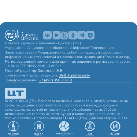
Сетевое издание «Телеканал «Доктор» (16+)
Учредитель: Акционерное общество «Цифровое Телевидение».
Зарегистрировано Федеральной службой по надзору в сфере связи,
информационных технологий и массовых коммуникаций (Роскомнадзор).
Регистрационный номер и дата принятия решения о регистрации: серия
Эл № ФС77-81999 от 18.10.2021 г.
Главный редактор: Закамская Э.В.
Электронный адрес редакции:
dtr@digitalrussia.tv
Телефон редакции:
+7 (499) 350-10-80
© 2026 АО «ЦТВ». Все права на любые материалы, опубликованные на
сайте, защищены в соответствии с российским и международным
законодательством об интеллектуальной собственности. Любое
использование текстовых, фото, аудио и видеоматериалов возможно
только с согласия правообладателя (АО «ЦТВ»). Для лиц старше 16 лет.