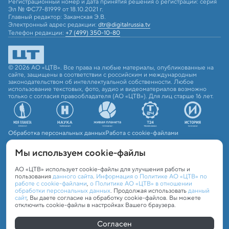
Регистрационный номер и дата принятия решения о регистрации: серия
Эл № ФС77-81999 от 18.10.2021 г.
Главный редактор: Закамская Э.В.
Электронный адрес редакции:
dtr@digitalrussia.tv
Телефон редакции:
+7 (499) 350-10-80
© 2026 АО «ЦТВ». Все права на любые материалы, опубликованные на
сайте, защищены в соответствии с российским и международным
законодательством об интеллектуальной собственности. Любое
использование текстовых, фото, аудио и видеоматериалов возможно
только с согласия правообладателя (АО «ЦТВ»). Для лиц старше 16 лет.
Обработка персональных данных
Работа с cookie-файлами
Мы используем сookie-файлы
АО «ЦТВ» использует cookie-файлы для улучшения работы и
пользования
данного сайта
.
Информация о Политике АО «ЦТВ» по
работе с cookie-файлами
,
о Политике АО «ЦТВ» в отношении
обработки персональных данных
. Продолжая использовать
данный
сайт
, Вы даете согласие на обработку cookie-файлов. Вы можете
отключить cookie-файлы в настройках Вашего браузера.
Согласен