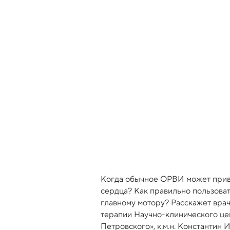
Когда обычное ОРВИ может приве
сердца? Как правильно пользоват
главному мотору? Расскажет вра
терапии Научно-клинического цен
Петровского», к.м.н. Константин 