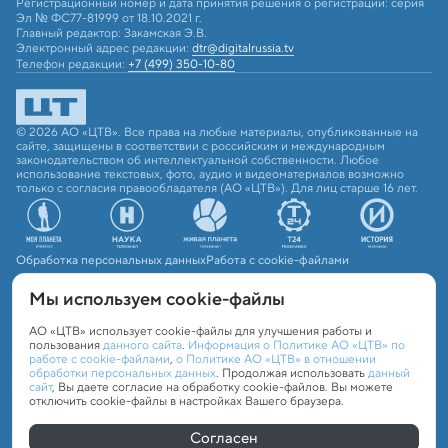
Регистрационный номер и дата принятия решения о регистрации: серия
Эл № ФС77-81999 от 18.10.2021 г.
Главный редактор: Закамская Э.В.
Электронный адрес редакции:
dtr@digitalrussia.tv
Телефон редакции:
+7 (499) 350-10-80
© 2026 АО «ЦТВ». Все права на любые материалы, опубликованные на
сайте, защищены в соответствии с российским и международным
законодательством об интеллектуальной собственности. Любое
использование текстовых, фото, аудио и видеоматериалов возможно
только с согласия правообладателя (АО «ЦТВ»). Для лиц старше 16 лет.
Обработка персональных данных
Работа с cookie-файлами
Мы используем сookie-файлы
АО «ЦТВ» использует cookie-файлы для улучшения работы и
пользования
данного сайта
.
Информация о Политике АО «ЦТВ» по
работе с cookie-файлами
,
о Политике АО «ЦТВ» в отношении
обработки персональных данных
. Продолжая использовать
данный
сайт
, Вы даете согласие на обработку cookie-файлов. Вы можете
отключить cookie-файлы в настройках Вашего браузера.
Согласен