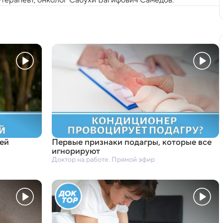
ей
Первые признаки подагры
,
которые все
игнорируют
Доктор на работе. Прямой эфир