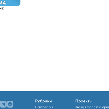
ит
,
Рубрики
Проекты
Психология
Звёзды говорят с Ири