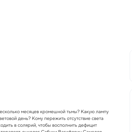
 несколько месяцев кромешной тьмы? Какую лампу
световой день? Кому пережить отсутствие света
ходить в солярий, чтобы восполнить дефицит
терапевт, онколог Сабухи Вагифович Самедов.