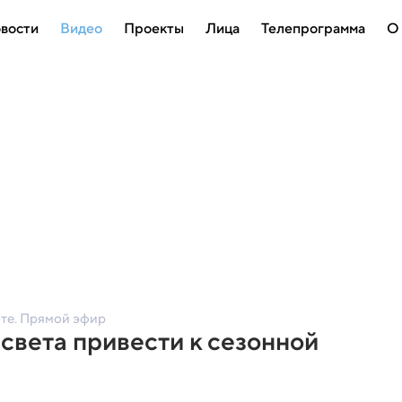
вости
Видео
Проекты
Лица
Телепрограмма
О
оте. Прямой эфир
света привести к сезонной