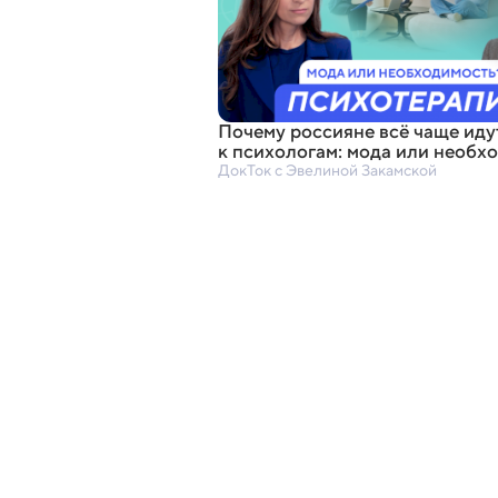
Почему россияне всё чаще иду
к психологам: мода или необх
ДокТок с Эвелиной Закамской