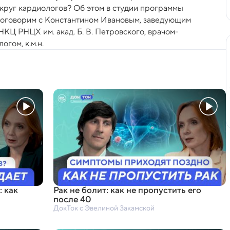
круг кардиологов? Об этом в студии программы
поговорим с Константином Ивановым, заведующим
КЦ РНЦХ им. акад. Б. В. Петровского, врачом-
огом, к.м.н.
: как
Рак не болит: как не пропустить его
после 40
ДокТок с Эвелиной Закамской