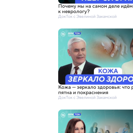
Почему мы на самом деле идём
к неврологу?
ДокТок с Эвелиной Закамской
Кожа — зеркало здоровья: что
пятна и покраснения
ДокТок с Эвелиной Закамской