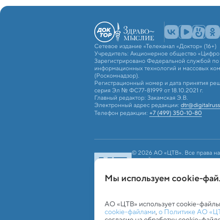
Сетевое издание «Телеканал «Доктор» (16+)
Учредитель: Акционерное общество «Цифро
Зарегистрировано Федеральной службой по н
информационных технологий и массовых ко
(Роскомнадзор).
Регистрационный номер и дата принятия реш
серия Эл № ФС77-81999 от 18.10.2021 г.
Главный редактор: Закамская Э.В.
Электронный адрес редакции:
dtr@digitalruss
Телефон редакции:
+7 (499) 350-10-80
© 2026 АО «ЦТВ». Все права на
российским и международным з
использование текстовых, фото
«ЦТВ»). Для лиц старше 16 лет.
Мы используем сookie-фа
Обработка персональных данных
Работа с c
АО «ЦТВ» использует cookie-файлы
cookie-файлами
,
о Политике АО «Ц
согласие на обработку cookie-файл