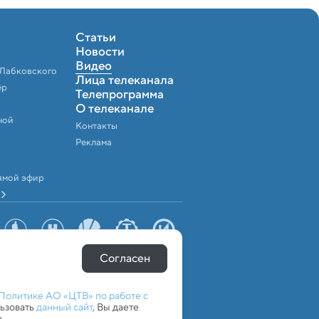
Статьи
Новости
Видео
 Лабковского
Лица телеканала
ёр
Телепрограмма
О телеканале
ной
Контакты
Реклама
ямой эфир
Согласен
Политике АО «ЦТВ» по работе с
льзовать
данный сайт
, Вы даете
.