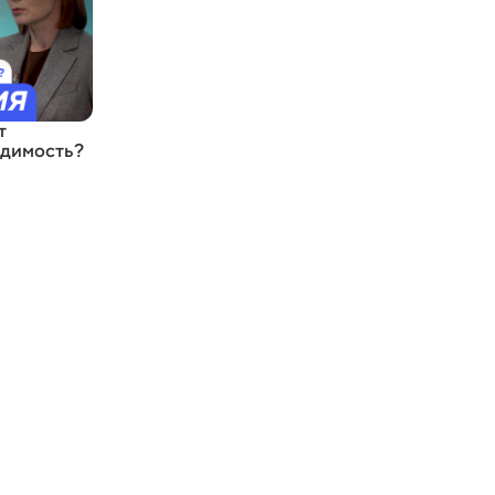
т
одимость?