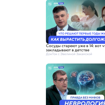
Сосуды стареют уже в 14: вот ч
закладывают в детстве
ДокТок с Эвелиной Закамской