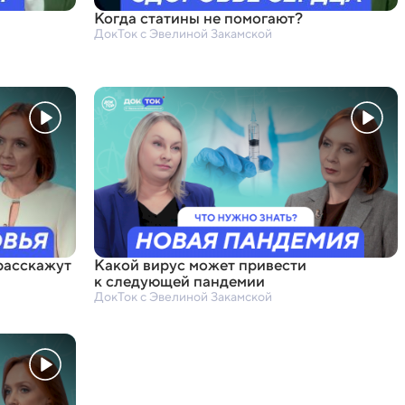
Когда статины не помогают?
ДокТок с Эвелиной Закамской
 расскажут
Какой вирус может привести
к следующей пандемии
ДокТок с Эвелиной Закамской