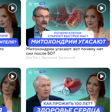
то
Митохондрии угасают: вот почему нет
сил после 50?
ДокТок с Эвелиной Закамской