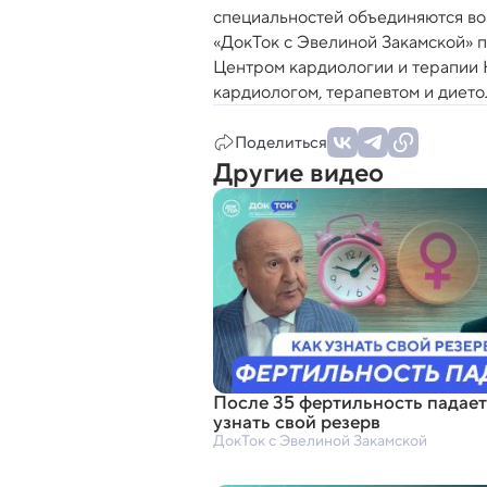
специальностей объединяются во
«ДокТок с Эвелиной Закамской» 
Центром кардиологии и терапии Н
кардиологом, терапевтом и диетол
Поделиться
Другие видео
После 35 фертильность падает
узнать свой резерв
ДокТок с Эвелиной Закамской