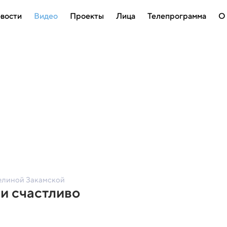
вости
Видео
Проекты
Лица
Телепрограмма
О
елиной Закамской
 и счастливо