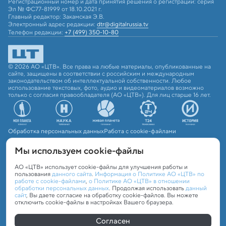
Регистрационный номер и дата принятия решения о регистрации: серия
Эл № ФС77-81999 от 18.10.2021 г.
Главный редактор: Закамская Э.В.
Электронный адрес редакции:
dtr@digitalrussia.tv
Телефон редакции:
+7 (499) 350-10-80
© 2026 АО «ЦТВ». Все права на любые материалы, опубликованные на
сайте, защищены в соответствии с российским и международным
законодательством об интеллектуальной собственности. Любое
использование текстовых, фото, аудио и видеоматериалов возможно
только с согласия правообладателя (АО «ЦТВ»). Для лиц старше 16 лет.
Обработка персональных данных
Работа с cookie-файлами
Мы используем сookie-файлы
АО «ЦТВ» использует cookie-файлы для улучшения работы и
пользования
данного сайта
.
Информация о Политике АО «ЦТВ» по
работе с cookie-файлами
,
о Политике АО «ЦТВ» в отношении
обработки персональных данных
. Продолжая использовать
данный
сайт
, Вы даете согласие на обработку cookie-файлов. Вы можете
отключить cookie-файлы в настройках Вашего браузера.
Согласен