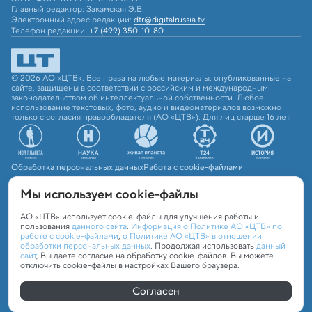
Главный редактор: Закамская Э.В.
Электронный адрес редакции:
dtr@digitalrussia.tv
Телефон редакции:
+7 (499) 350-10-80
© 2026 АО «ЦТВ». Все права на любые материалы, опубликованные на
сайте, защищены в соответствии с российским и международным
законодательством об интеллектуальной собственности. Любое
использование текстовых, фото, аудио и видеоматериалов возможно
только с согласия правообладателя (АО «ЦТВ»). Для лиц старше 16 лет.
Обработка персональных данных
Работа с cookie-файлами
Мы используем сookie-файлы
АО «ЦТВ» использует cookie-файлы для улучшения работы и
пользования
данного сайта
.
Информация о Политике АО «ЦТВ» по
работе с cookie-файлами
,
о Политике АО «ЦТВ» в отношении
обработки персональных данных
. Продолжая использовать
данный
сайт
, Вы даете согласие на обработку cookie-файлов. Вы можете
отключить cookie-файлы в настройках Вашего браузера.
Согласен