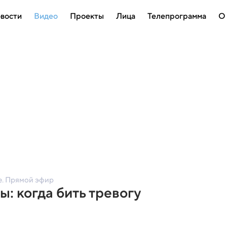
вости
Видео
Проекты
Лица
Телепрограмма
О
е. Прямой эфир
: когда бить тревогу