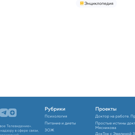
Энциклопедия
Рубрики
Проекты
Психология
Доктор на работе. П
Питание и диеты
Простые истины док
вое Телевидение».
Мясникова
ЗОЖ
адзору в сфере связи,
ДокТок с Эвелиной 
ммуникаций