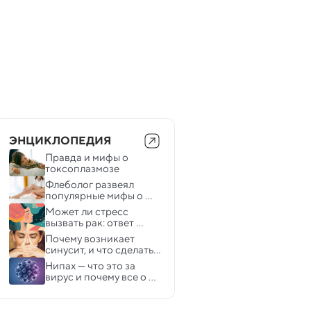
ЭНЦИКЛОПЕДИЯ
Правда и мифы о 
токсоплазмозе
Флеболог развеял 
популярные мифы о 
варикозе
Может ли стресс 
вызвать рак: ответ 
онколога
Почему возникает 
синусит, и что сделать, 
чтобы он не стал 
Нипах — что это за 
хроническим 
вирус и почему все о 
нем говорят? 