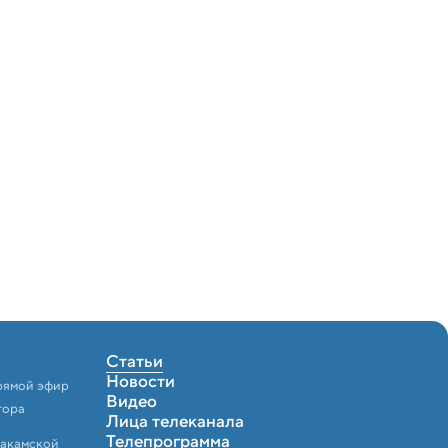
Статьи
Новости
рямой эфир
Видео
тора
Лица телеканала
Телепрограмма
Закамской