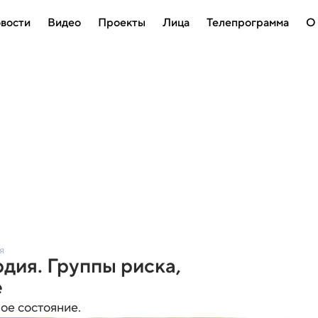
вости
Видео
Проекты
Лица
Телепрограмма
О
я
рдия. Группы риска,
е
ое состояние.