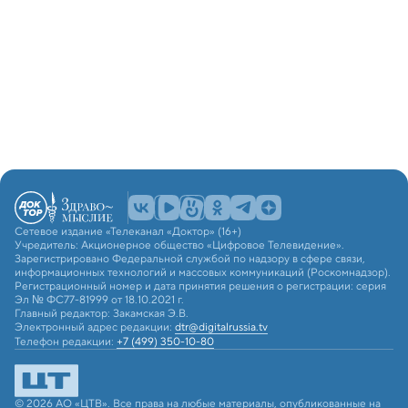
Сетевое издание «Телеканал «Доктор» (16+)
Учредитель: Акционерное общество «Цифровое Телевидение».
Зарегистрировано Федеральной службой по надзору в сфере связи,
информационных технологий и массовых коммуникаций (Роскомнадзор).
Регистрационный номер и дата принятия решения о регистрации: серия
Эл № ФС77-81999 от 18.10.2021 г.
Главный редактор: Закамская Э.В.
Электронный адрес редакции:
dtr@digitalrussia.tv
Телефон редакции:
+7 (499) 350-10-80
© 2026 АО «ЦТВ». Все права на любые материалы, опубликованные на