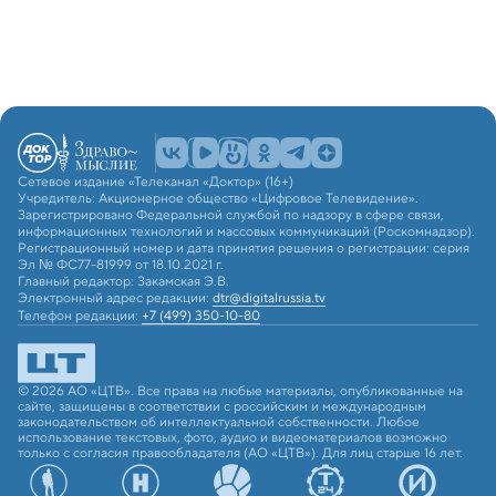
Сетевое издание «Телеканал «Доктор» (16+)
Учредитель: Акционерное общество «Цифровое Телевидение».
Зарегистрировано Федеральной службой по надзору в сфере связи,
информационных технологий и массовых коммуникаций (Роскомнадзор).
Регистрационный номер и дата принятия решения о регистрации: серия
Эл № ФС77-81999 от 18.10.2021 г.
Главный редактор: Закамская Э.В.
Электронный адрес редакции:
dtr@digitalrussia.tv
Телефон редакции:
+7 (499) 350-10-80
© 2026 АО «ЦТВ». Все права на любые материалы, опубликованные на
сайте, защищены в соответствии с российским и международным
законодательством об интеллектуальной собственности. Любое
использование текстовых, фото, аудио и видеоматериалов возможно
только с согласия правообладателя (АО «ЦТВ»). Для лиц старше 16 лет.