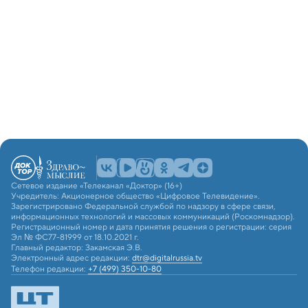
Сетевое издание «Телеканал «Доктор» (16+)
Учредитель: Акционерное общество «Цифровое Телевидение».
Зарегистрировано Федеральной службой по надзору в сфере связи,
информационных технологий и массовых коммуникаций (Роскомнадзор).
Регистрационный номер и дата принятия решения о регистрации: серия
Эл № ФС77-81999 от 18.10.2021 г.
Главный редактор: Закамская Э.В.
Электронный адрес редакции:
dtr@digitalrussia.tv
Телефон редакции:
+7 (499) 350-10-80