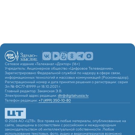
Сетевое издание «Телеканал «Доктор» (16+)
Учредитель: Акционерное общество «Цифровое Телевидение».
Зарегистрировано Федеральной службой по надзору в сфере связи,
информационных технологий и массовых коммуникаций (Роскомнадзор).
Регистрационный номер и дата принятия решения о регистрации: серия
Эл № ФС77-81999 от 18.10.2021 г.
Главный редактор: Закамская Э.В.
Электронный адрес редакции:
dtr@digitalrussia.tv
Телефон редакции:
+7 (499) 350-10-80
© 2026 АО «ЦТВ». Все права на любые материалы, опубликованные на
сайте, защищены в соответствии с российским и международным
законодательством об интеллектуальной собственности. Любое
использование текстовых, фото, аудио и видеоматериалов возможно