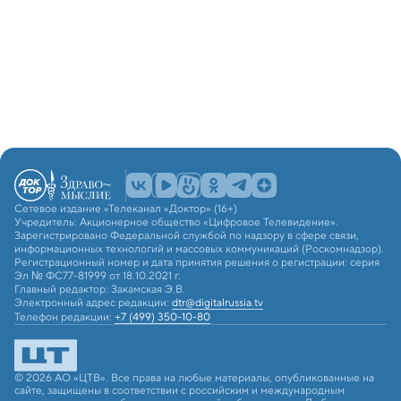
Сетевое издание «Телеканал «Доктор» (16+)
Учредитель: Акционерное общество «Цифровое Телевидение».
Зарегистрировано Федеральной службой по надзору в сфере связи,
информационных технологий и массовых коммуникаций (Роскомнадзор).
Регистрационный номер и дата принятия решения о регистрации: серия
Эл № ФС77-81999 от 18.10.2021 г.
Главный редактор: Закамская Э.В.
Электронный адрес редакции:
dtr@digitalrussia.tv
Телефон редакции:
+7 (499) 350-10-80
© 2026 АО «ЦТВ». Все права на любые материалы, опубликованные на
сайте, защищены в соответствии с российским и международным