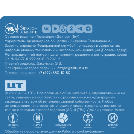
Сетевое издание «Телеканал «Доктор» (16+)
Учредитель: Акционерное общество «Цифровое Телевидение».
Зарегистрировано Федеральной службой по надзору в сфере связи,
информационных технологий и массовых коммуникаций (Роскомнадзор).
Регистрационный номер и дата принятия решения о регистрации: серия
Эл № ФС77-81999 от 18.10.2021 г.
Главный редактор: Закамская Э.В.
Электронный адрес редакции:
dtr@digitalrussia.tv
Телефон редакции:
+7 (499) 350-10-80
© 2026 АО «ЦТВ». Все права на любые материалы, опубликованные на
сайте, защищены в соответствии с российским и международным
законодательством об интеллектуальной собственности. Любое
использование текстовых, фото, аудио и видеоматериалов возможно
только с согласия правообладателя (АО «ЦТВ»). Для лиц старше 16 лет.
Обработка персональных данных
Работа с cookie-файлами