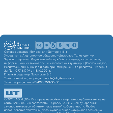
Сетевое издание «Телеканал «Доктор» (16+)
Учредитель: Акционерное общество «Цифровое Телевидение».
Зарегистрировано Федеральной службой по надзору в сфере связи,
информационных технологий и массовых коммуникаций (Роскомнадзор).
Регистрационный номер и дата принятия решения о регистрации: серия
Эл № ФС77-81999 от 18.10.2021 г.
Главный редактор: Закамская Э.В.
Электронный адрес редакции:
dtr@digitalrussia.tv
Телефон редакции:
+7 (499) 350-10-80
© 2026 АО «ЦТВ». Все права на любые материалы, опубликованные на
сайте, защищены в соответствии с российским и международным
законодательством об интеллектуальной собственности. Любое
использование текстовых, фото, аудио и видеоматериалов возможно