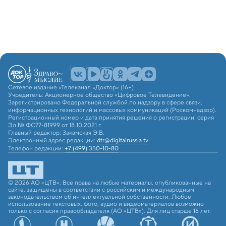
Сетевое издание «Телеканал «Доктор» (16+)
Учредитель: Акционерное общество «Цифровое Телевидение».
Зарегистрировано Федеральной службой по надзору в сфере связи,
информационных технологий и массовых коммуникаций (Роскомнадзор).
Регистрационный номер и дата принятия решения о регистрации: серия
Эл № ФС77-81999 от 18.10.2021 г.
Главный редактор: Закамская Э.В.
Электронный адрес редакции:
dtr@digitalrussia.tv
Телефон редакции:
+7 (499) 350-10-80
© 2026 АО «ЦТВ». Все права на любые материалы, опубликованные на
сайте, защищены в соответствии с российским и международным
законодательством об интеллектуальной собственности. Любое
использование текстовых, фото, аудио и видеоматериалов возможно
только с согласия правообладателя (АО «ЦТВ»). Для лиц старше 16 лет.