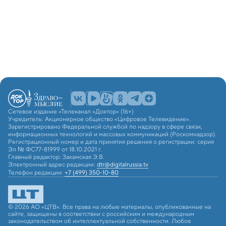
Сетевое издание «Телеканал «Доктор» (16+)
Учредитель: Акционерное общество «Цифровое Телевидение».
Зарегистрировано Федеральной службой по надзору в сфере связи,
информационных технологий и массовых коммуникаций (Роскомнадзор).
Регистрационный номер и дата принятия решения о регистрации: серия
Эл № ФС77-81999 от 18.10.2021 г.
Главный редактор: Закамская Э.В.
Электронный адрес редакции:
dtr@digitalrussia.tv
Телефон редакции:
+7 (499) 350-10-80
© 2026 АО «ЦТВ». Все права на любые материалы, опубликованные на
сайте, защищены в соответствии с российским и международным
законодательством об интеллектуальной собственности. Любое