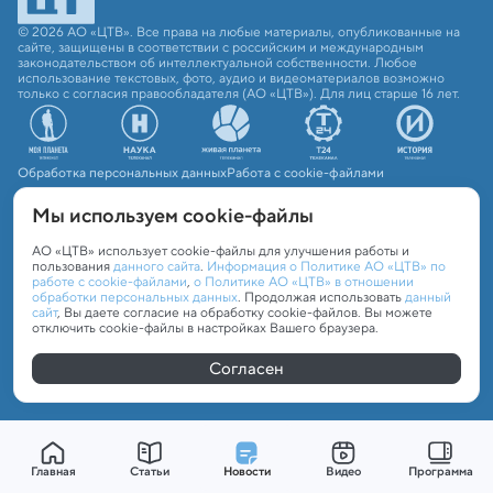
© 2026 АО «ЦТВ». Все права на любые материалы, опубликованные на
сайте, защищены в соответствии с российским и международным
законодательством об интеллектуальной собственности. Любое
использование текстовых, фото, аудио и видеоматериалов возможно
только с согласия правообладателя (АО «ЦТВ»). Для лиц старше 16 лет.
Обработка персональных данных
Работа с cookie-файлами
Мы используем сookie-файлы
АО «ЦТВ» использует cookie-файлы для улучшения работы и
пользования
данного сайта
.
Информация о Политике АО «ЦТВ» по
работе с cookie-файлами
,
о Политике АО «ЦТВ» в отношении
обработки персональных данных
. Продолжая использовать
данный
сайт
, Вы даете согласие на обработку cookie-файлов. Вы можете
отключить cookie-файлы в настройках Вашего браузера.
Согласен
Главная
Статьи
Новости
Видео
Программа