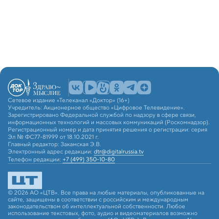
Сетевое издание «Телеканал «Доктор» (16+)
Учредитель: Акционерное общество «Цифровое Телевидение».
Зарегистрировано Федеральной службой по надзору в сфере связи,
информационных технологий и массовых коммуникаций (Роскомнадзор).
Регистрационный номер и дата принятия решения о регистрации: серия
Эл № ФС77-81999 от 18.10.2021 г.
Главный редактор: Закамская Э.В.
Электронный адрес редакции:
dtr@digitalrussia.tv
Телефон редакции:
+7 (499) 350-10-80
© 2026 АО «ЦТВ». Все права на любые материалы, опубликованные на
сайте, защищены в соответствии с российским и международным
законодательством об интеллектуальной собственности. Любое
использование текстовых, фото, аудио и видеоматериалов возможно