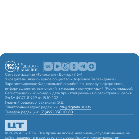
Сетевое издание «Телеканал «Доктор» (16+)
Учредитель: Акционерное общество «Цифровое Телевидение».
Зарегистрировано Федеральной службой по надзору в сфере связи,
информационных технологий и массовых коммуникаций (Роскомнадзор).
Регистрационный номер и дата принятия решения о регистрации: серия
Эл № ФС77-81999 от 18.10.2021 г.
Главный редактор: Закамская Э.В.
Электронный адрес редакции:
dtr@digitalrussia.tv
Телефон редакции:
+7 (499) 350-10-80
© 2026 АО «ЦТВ». Все права на любые материалы, опубликованные на
сайте, защищены в соответствии с российским и международным