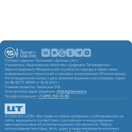
Сетевое издание «Телеканал «Доктор» (16+)
Учредитель: Акционерное общество «Цифровое Телевидение».
Зарегистрировано Федеральной службой по надзору в сфере связи,
информационных технологий и массовых коммуникаций (Роскомнадзор).
Регистрационный номер и дата принятия решения о регистрации: серия
Эл № ФС77-81999 от 18.10.2021 г.
Главный редактор: Закамская Э.В.
Электронный адрес редакции:
dtr@digitalrussia.tv
Телефон редакции:
+7 (499) 350-10-80
© 2026 АО «ЦТВ». Все права на любые материалы, опубликованные на
сайте, защищены в соответствии с российским и международным
законодательством об интеллектуальной собственности. Любое
использование текстовых, фото, аудио и видеоматериалов возможно