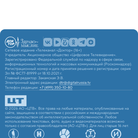
Сетевое издание «Телеканал «Доктор» (16+)
Учредитель: Акционерное общество «Цифровое Телевидение».
Зарегистрировано Федеральной службой по надзору в сфере связи,
информационных технологий и массовых коммуникаций (Роскомнадзор).
Регистрационный номер и дата принятия решения о регистрации: серия
Эл № ФС77-81999 от 18.10.2021 г.
Главный редактор: Закамская Э.В.
Электронный адрес редакции:
dtr@digitalrussia.tv
Телефон редакции:
+7 (499) 350-10-80
© 2026 АО «ЦТВ». Все права на любые материалы, опубликованные на
сайте, защищены в соответствии с российским и международным
законодательством об интеллектуальной собственности. Любое
использование текстовых, фото, аудио и видеоматериалов возможно
только с согласия правообладателя (АО «ЦТВ»). Для лиц старше 16 лет.