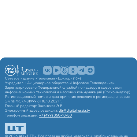
Сетевое издание «Телеканал «Доктор» (16+)
Учредитель: Акционерное общество «Цифровое Телевидение».
Зарегистрировано Федеральной службой по надзору в сфере связи,
информационных технологий и массовых коммуникаций (Роскомнадзор).
Регистрационный номер и дата принятия решения о регистрации: серия
Эл № ФС77-81999 от 18.10.2021 г.
Главный редактор: Закамская Э.В.
Электронный адрес редакции:
dtr@digitalrussia.tv
Телефон редакции:
+7 (499) 350-10-80
© 2026 АО «ЦТВ». Все права на любые материалы, опубликованные на